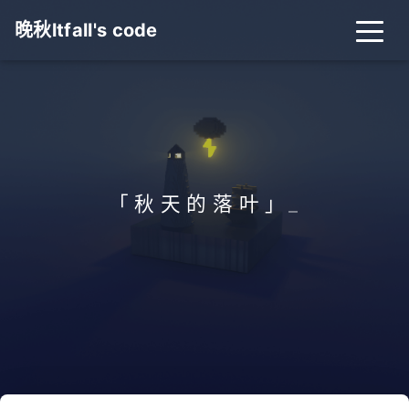
晚秋ltfall's code
「 秋 天 的 落 叶 」
_