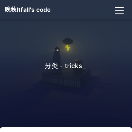
晚秋ltfall's code
分类 - tricks
_