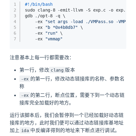
1
#!/bin/bash
2
sudo clang-8 -emit-llvm -S exp.c -o exp.ll
3
gdb ./opt-8 -q \
4
    -ex 
"set args -load ./VMPass.so -VMPass
5
    -ex 
"b *0x4b8db7"
 \
6
    -ex 
"run"
 \
7
    -ex 
"vmmap"
注意基本上每一行都需要改：
第一行，修改
版本
clang
的第一行，修改动态链接库的名称、参数名
-ex
称
的第二行，断点位置，需要下到一个动态链
-ex
接库完全加载好的地方。
运行该脚本后，我们会暂停到一个已经加载好动态链
接库的地方，此时我们便可以通过动态链接库基地址
加上
中反编译得到的地址来下断点进行调试。
ida