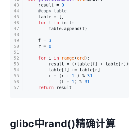
43
    result = 
0
44
#copy table.
45
    table = []
46
for
 t 
in
 init:
47
        table.append(t)
48
49
    f = 
3
50
    r = 
0
51
52
for
 i 
in
range
(
ord
):
53
        result = ((table[f] + table[r])>>
1
)
54
        table[f] += table[r]
55
        r = (r + 
1
 ) % 
31
56
        f = (f + 
1
) % 
31
57
return
 result
glibc中rand()精确计算