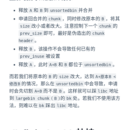
释放
和
到
并合并
A
B
unsortedbin
申请回合并的
，同时修改原本的
，将其
chunk
B
改小或者改大。注意控制下一个
的
size
chunk
即可，最好是伪造出的
prev_size
chunk
。
header
释放
，该操作不会导致任何已有的
B
被设置
prev_inuse
释放
，此时
和
都位于
。
A
A+B
B
unsortedbin
而若我们将原本的
的
改大，达到
B
size
A+原本B <
的情况，那么在
中会导致，申请
修改B
unsortedbin
时会先切割
而不是
。这样就可以踩
地址
A+B
B
libc
到
(
)的
处。若我们不使用该方
largebin chunk
B
bk
法，则难以在
踩出
地址。
bk
libc