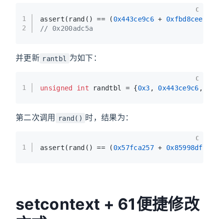
C
1
assert(rand() == (
0x443ce9c6
 + 
0xfbd8ceef
) 
2
// 0x200adc5a
并更新
为如下：
rantbl
C
1
unsigned
int
 randtbl = {
0x3
, 
0x443ce9c6
, 
0x
第二次调用
时，结果为：
rand()
C
1
assert(rand() == (
0x57fca257
 + 
0x85998dfc
) 
setcontext + 61便捷修改