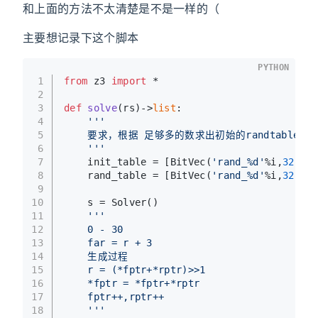
和上面的方法不太清楚是不是一样的（
主要想记录下这个脚本
PYTHON
1
from
 z3 
import
 *
2
3
def
solve
(
rs
)->
list
:
4
'''
5
    要求，根据 足够多的数求出初始的randtable
6
    '''
7
    init_table = [BitVec(
'rand_%d'
%i,
32
) 
fo
8
    rand_table = [BitVec(
'rand_%d'
%i,
32
) 
fo
9
10
    s = Solver()
11
'''
12
    0 - 30
13
    far = r + 3
14
    生成过程
15
    r = (*fptr+*rptr)>>1
16
    *fptr = *fptr+*rptr
17
    fptr++,rptr++
18
    '''