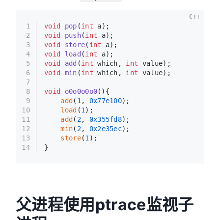
C++
1
void
pop
(
int
 a)
;
2
void
push
(
int
 a)
;
3
void
store
(
int
 a)
;
4
void
load
(
int
 a)
;
5
void
add
(
int
 which, 
int
 value)
;
6
void
min
(
int
 which, 
int
 value)
;
7
8
void
o0o0o0o0
()
{
9
add
(
1
, 
0x77e100
);
10
load
(
1
);
11
add
(
2
, 
0x355fd8
);
12
min
(
2
, 
0x2e35ec
);
13
store
(
1
);
14
}
父进程使用ptrace监视子