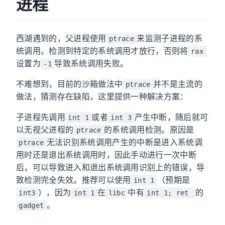
进程
西湖遇到的，父进程使用
来监测子进程的系
ptrace
统调用。检测到特定的系统调用才放行，否则将
rax
设置为
导致系统调用失败。
-1
不难想到，目前的沙箱做法中
并不是主流的
ptrace
做法，猜测存在缺陷，这里提供一种解决方案：
子进程先调用
或者
产生中断，随后就可
int 1
int 3
以无视父进程的
的系统调用检测。原因是
ptrace
无法识别系统调用产生的中断是进入系统调
ptrace
用时还是退出系统调用时，因此手动进行一次中断
后，可以导致进入和退出系统调用识别上的错误，导
致检测完全失效。推荐可以使用
（预期是
int 1
），因为
在
中有
的
int3
int 1
libc
int 1; ret
。
gadget