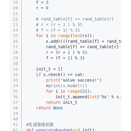
19
    f = 
3
20
    r = 
0
21
22
# rand_table[f] += rand_table[r]
23
# r = (r + 1 ) % 31
24
# f = (f + 1) % 31
25
for
 i 
in
range
(
len
(rs)):
26
        s.add((((rand_table[f] + rand_table
27
        rand_table[f] += rand_table[r]
28
        r = (r + 
1
 ) % 
31
29
        f = (f + 
1
) % 
31
30
31
    init_t = []
32
if
 s.check() == sat:
33
print
(
'solve success!'
)
34
#print(s.model())
35
for
 i 
in
range
(
31
):
36
            init_t.append(
int
(
'%s'
 % s.mode
37
return
 init_t
38
return
None
39
40
41
#生成第随机数
42
def
generateRandom
(
ord
,init
):