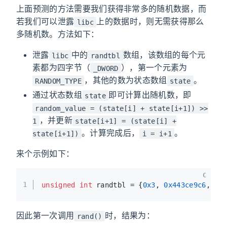
上面预测的方法需要我们获得非常多的随机数据，而
若我们可以泄露
上的数据时，则无需获得那么
libc
多随机数。方法如下：
泄露
中的
数组，该数组的每个元
libc
randtbl
素都为四字节（
），第一个元素为
_DWORD
，其他的数为状态数组
。
RANDOM_TYPE
state
通过状态数组
即可计算出随机数，即
state
random_value = (state[i] + state[i+1]) >>
，并更新
1
state[i+1] = (state[i] +
。计算完成后，
。
state[i+1])
i = i+1
来个示例如下：
C
1
unsigned
int
 randtbl = {
0x3
, 
0x443ce9c6
, 
0x
因此第一次调用
时，结果为：
rand()