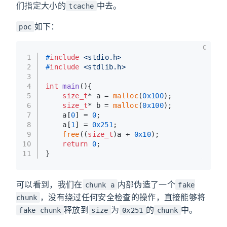
们指定大小的
中去。
tcache
如下：
poc
C
1
#
include
<stdio.h>
2
#
include
<stdlib.h>
3
4
int
main
()
{
5
size_t
* a = 
malloc
(
0x100
);
6
size_t
* b = 
malloc
(
0x100
);
7
    a[
0
] = 
0
;
8
    a[
1
] = 
0x251
;
9
free
((
size_t
)a + 
0x10
);
10
return
0
;
11
}
可以看到，我们在
内部伪造了一个
chunk a
fake
，没有绕过任何安全检查的操作，直接能够将
chunk
释放到
为
的
中。
fake chunk
size
0x251
chunk