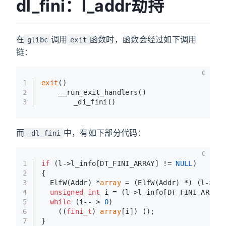
dl_fini：l_addr劫持
在
调用
函数时，函数会经过如下调用
glibc
exit
链：
C
1
exit
()
2
    __run_exit_handlers()
3
    	_di_fini()
而
中，有如下部分代码：
_dl_fini
C
1
if
 (l->l_info[DT_FINI_ARRAY] != 
NULL
)
2
{
3
  ElfW(Addr) *
array
 = (ElfW(Addr) *) (l->l_
4
unsigned
int
 i = (l->l_info[DT_FINI_ARRAY
5
while
 (i-- > 
0
)
6
    ((
fini_t
) 
array
[i]) ();
7
}