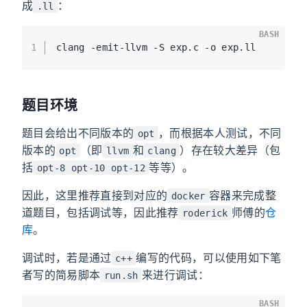
成
：
.ll
BASH
1
clang -emit-llvm -S exp.c -o exp.ll
题目环境
题目会给出不同版本的
，而根据本人测试，不同
opt
版本的
（即
和
）存在较大差异（包
opt
llvm
clang
括
等等）。
opt-8 opt-10 opt-12
因此，这里推荐直接到对应的
容器来完成整
docker
道题目，包括调试等，因此推荐
师傅的
仓
roderick
库
。
调试时，若是通过
编写的代码，可以使用如下笔
c++
者写的简易脚本
来进行调试：
run.sh
BASH