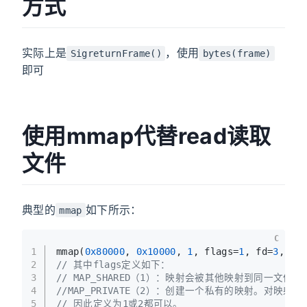
方式
实际上是
，使用
SigreturnFrame()
bytes(frame)
即可
使用mmap代替read读取
文件
典型的
如下所示：
mmap
C
1
mmap(
0x80000
, 
0x10000
, 
1
, flags=
1
, fd=
3
, of
2
// 其中flags定义如下：
3
// MAP_SHARED（1）：映射会被其他映射到同
4
//MAP_PRIVATE（2）：创建一个私有的映射。
5
// 因此定义为1或2都可以。