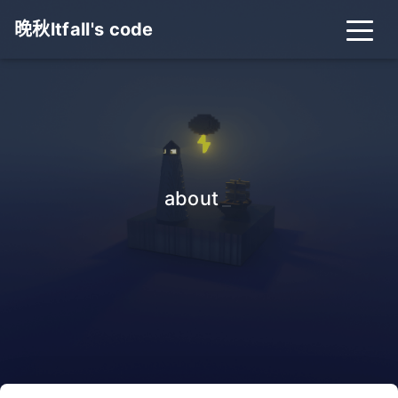
晚秋ltfall's code
about
_