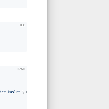
内核函数api记录
内核结构体查看工具：pahole
第一个exp: 2018_qwb_core
TEX
BASH
iet kaslr"
 \ 
# 启动后的配置项，包括开启了kaslr。调试时可以通过