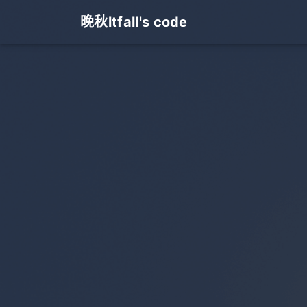
晚秋ltfall's code