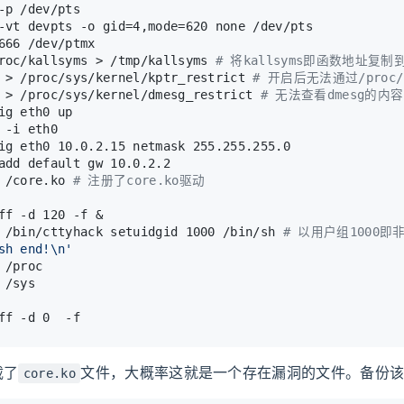
-p /dev/pts
-vt devpts -o gid=4,mode=620 none /dev/pts
666 /dev/ptmx
roc/kallsyms > /tmp/kallsyms 
# 将kallsyms即函数地址复
 > /proc/sys/kernel/kptr_restrict 
# 开启后无法通过/proc/
 > /proc/sys/kernel/dmesg_restrict 
# 无法查看dmesg的内容
ig eth0 up
 -i eth0
ig eth0 10.0.2.15 netmask 255.255.255.0
add default gw 10.0.2.2 
 /core.ko 
# 注册了core.ko驱动
ff -d 120 -f &
 /bin/cttyhack setuidgid 1000 /bin/sh 
# 以用户组1000即非
sh end!\n'
 /proc
 /sys
ff -d 0  -f
载了
文件，大概率这就是一个存在漏洞的文件。备份
core.ko