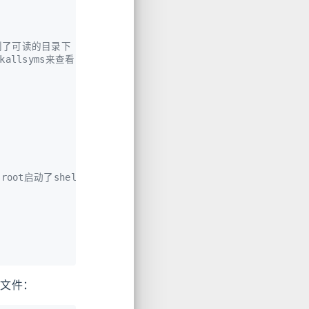
制到了可读的目录下
kallsyms来查看函数地址
root启动了shell
该文件：