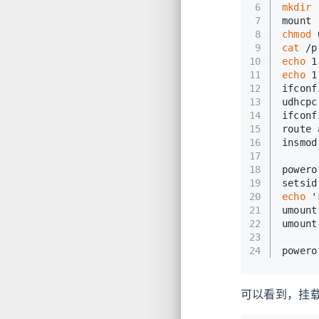
6
mkdir
 
7
mount 
8
chmod
 
9
cat
 /p
10
echo
 1
11
echo
 1
12
ifconf
13
udhcpc
14
ifconf
15
route 
16
insmod
17
18
powero
19
setsid
20
echo
'
21
umount
22
umount
23
24
powero
可以看到，挂