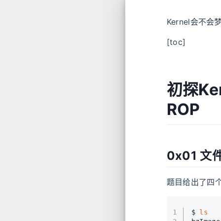
Kernel会不
[toc]
初探Ker
ROP
0x01 文
题目给出了四
1
$ 
ls