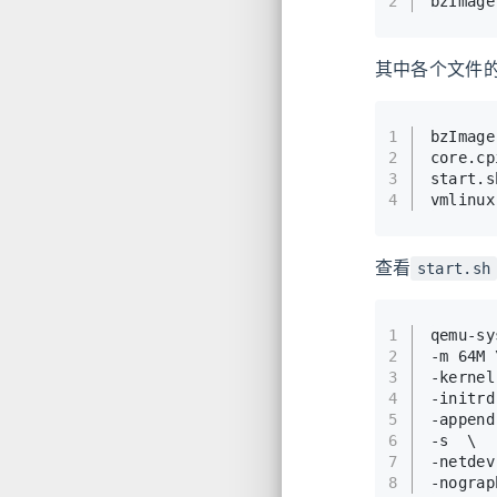
2
bzImage
其中各个文件
1
bzIm
2
core
3
start
4
vmlin
查看
start.sh
1
qemu-sy
2
-m 64M 
3
-kernel
4
-initrd
5
-append
6
-s  \  
7
-netdev
8
-nograp