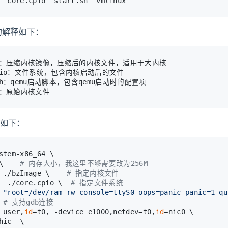
  core.cpio  start.sh  vmlinux
的解释如下：
age：压缩内核镜像，压缩后的内核文件，适用于大内核
.cpio：文件系统，包含内核启动后的文件
.sh：qemu启动脚本，包含qemu启动时的配置项
ux：原始内核文件
如下：
stem-x86_64 \
\    
# 内存大小，我这里不够需要改为256M
 ./bzImage \    
# 指定内核文件
  ./core.cpio \  
# 指定文件系统
 
"root=/dev/ram rw console=ttyS0 oops=panic panic=1 qu
 
# 支持gdb连接
 user,
id
=t0, -device e1000,netdev=t0,
id
=nic0 \  
hic  \