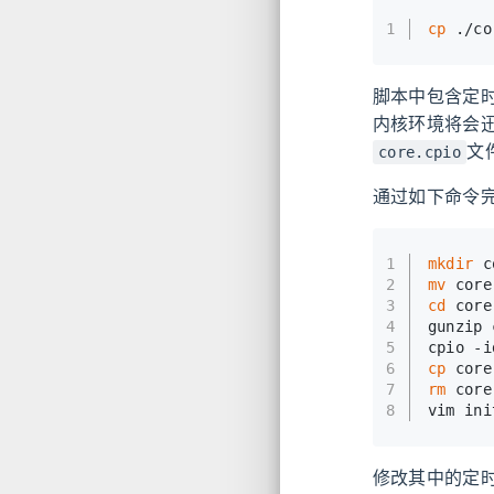
1
cp
 ./co
脚本中包含定
内核环境将会
文
core.cpio
通过如下命令
1
mkdir
 c
2
mv
 core
3
cd
 core
4
gunzip 
5
cpio -i
6
cp
 core
7
rm
 core
8
vim ini
修改其中的定