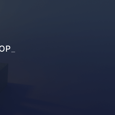
ROP
_