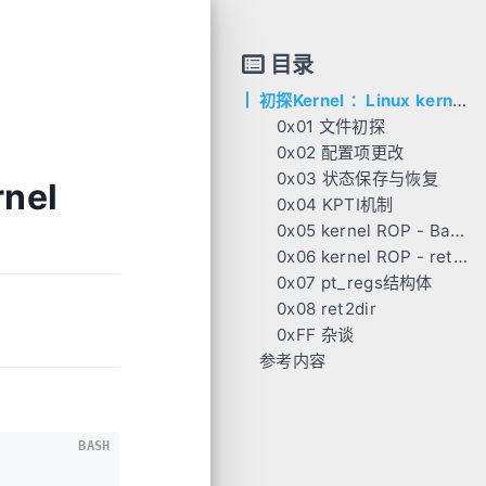
目录
初探Kernel ：Linux kernel pwn之Kernel ROP
0x01 文件初探
0x02 配置项更改
0x03 状态保存与恢复
nel
0x04 KPTI机制
basic
0x05 kernel ROP - Basic
with kpti
0x06 kernel ROP - ret2usr
0x07 pt_regs结构体
smep && smap bypass
0x08 ret2dir
0xFF 杂谈
参考内容
成功执行提权函数但没有root权限
gadgets寻找
用户组管理
gdb调试
BASH
编写gdb调试脚本