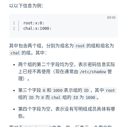
以以下信息为例：
BASH
1
root:x:0:
2
chal:x:1000:
其中包含两个组，分别为组名为
的组和组名为
root
的组。其中：
chal
两个组的第二个字段均为空，表示密码信息实际
上已经不再使用（现在通常由
管
/etc/shadow
理）。
第三个字段
和
表示组的
，其中
0
1000
ID
root
组的
为
而
组的
为
。
ID
0
chal
ID
1000
第四个字段为空，表示没有写明组成员具体有哪
些。