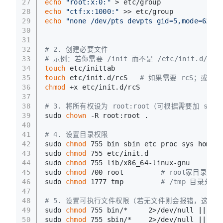
27
echo
"root:x:0:"
 > etc/group
28
echo
"ctf:x:1000:"
 >> etc/group
29
echo
"none /dev/pts devpts gid=5,mode=620 0
30
31
32
# 2. 创建必要文件
33
# 示例：若你需要 /init 而不是 /etc/init.d/rcS
34
touch
 etc/inittab
35
touch
 etc/init.d/rcS   
# 如果需要 rcS；或直接 t
36
chmod
 +x etc/init.d/rcS
37
38
# 3. 将所有权设为 root:root（可根据需要加 sudo
39
sudo 
chown
 -R root:root .
40
41
# 4. 设置目录权限
42
sudo 
chmod
 755 bin sbin etc proc sys home l
43
sudo 
chmod
 755 etc/init.d
44
sudo 
chmod
 755 lib/x86_64-linux-gnu
45
sudo 
chmod
 700 root         
# root家目录仅 r
46
sudo 
chmod
 1777 tmp         
# /tmp 目录允
47
48
# 5. 设置可执行文件权限（若无文件则会报错，这里用|
49
sudo 
chmod
 755 bin/*     2>/dev/null || 
tru
50
sudo 
chmod
 755 sbin/*    2>/dev/null || 
tru