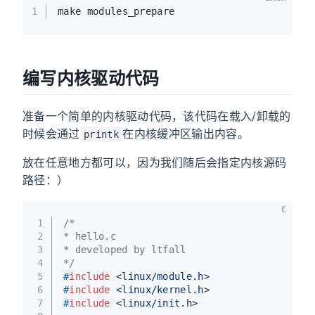
编写内核驱动代码
准备一个简单的内核驱动代码，该代码在载入/卸载的
时候会通过
在内核缓冲区输出内容。
printk
放在任意地方都可以，因为我们随后会指定内核源码
路径：）
C
1
/*
2
* hello.c
3
* developed by ltfall
4
*/
5
#
include
<linux/module.h>
6
#
include
<linux/kernel.h>
7
#
include
<linux/init.h>
8
9
static
int
 __init 
kernel_module_init
(
void
)
10
{
11
    printk(
"<1>Hello the Linux kernel world
12
return
0
;
13
}