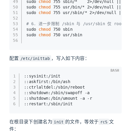
49
sudo 
chmod
 755 sbin/*    2>/dev/null || 
tru
50
sudo 
chmod
 755 usr/bin/* 2>/dev/null || 
tru
51
sudo 
chmod
 755 usr/sbin/* 2>/dev/null || 
tr
52
53
# 6. 进一步限制 /sbin 与 /usr/sbin 仅 root 
54
sudo 
chmod
 750 sbin
55
sudo 
chmod
 750 usr/sbin
56
配置
，写入如下内容：
/etc/inittab
BASH
1
::sysinit:/init
2
::askfirst:/bin/ash
3
::ctrlaltdel:/sbin/reboot
4
::shutdown:/sbin/swapoff -a
5
::shutdown:/bin/umount -a -r
6
::restart:/sbin/init
在根目录下创建名为
的文件，等效于
文
init
rcS
件：