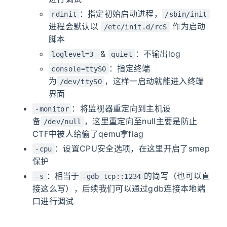
：指定初始启动进程，
rdinit
/sbin/init
进程会默认以
作为启动
/etc/init.d/rcS
脚本
&
：不输出log
loglevel=3
quiet
：指定终端
console=ttyS0
为
，这样一启动就能进入终端
/dev/ttyS0
界面
：将监视器重定向到主机设
-monitor
备
，这里重定向至null主要是防止
/dev/null
CTF中被人给偷了qemu拿flag
：设置CPU安全选项，在这里开启了smep
-cpu
保护
：相当于
的简写（也可以直
-s
-gdb tcp::1234
接这么写），后续我们可以通过gdb连接本地端
口进行调试