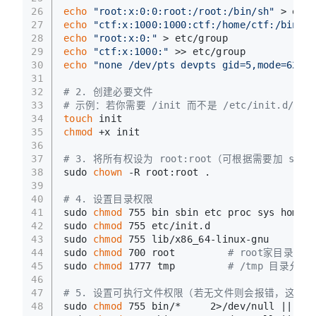
26
echo
"root:x:0:0:root:/root:/bin/sh"
 > etc/
27
echo
"ctf:x:1000:1000:ctf:/home/ctf:/bin/sh
28
echo
"root:x:0:"
 > etc/group
29
echo
"ctf:x:1000:"
 >> etc/group
30
echo
"none /dev/pts devpts gid=5,mode=620 0
31
32
# 2. 创建必要文件
33
# 示例：若你需要 /init 而不是 /etc/init.d/rcS
34
touch
 init
35
chmod
 +x init
36
37
# 3. 将所有权设为 root:root（可根据需要加 sudo
38
sudo 
chown
 -R root:root .
39
40
# 4. 设置目录权限
41
sudo 
chmod
 755 bin sbin etc proc sys home l
42
sudo 
chmod
 755 etc/init.d
43
sudo 
chmod
 755 lib/x86_64-linux-gnu
44
sudo 
chmod
 700 root         
# root家目录仅 r
45
sudo 
chmod
 1777 tmp         
# /tmp 目录允
46
47
# 5. 设置可执行文件权限（若无文件则会报错，这里用|
48
sudo 
chmod
 755 bin/*     2>/dev/null || 
tru