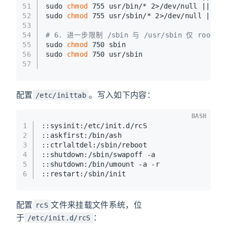
51
sudo 
chmod
 755 usr/bin/* 2>/dev/null || 
tru
52
sudo 
chmod
 755 usr/sbin/* 2>/dev/null || 
tr
53
54
# 6. 进一步限制 /sbin 与 /usr/sbin 仅 root 
55
sudo 
chmod
 750 sbin
56
sudo 
chmod
 750 usr/sbin
57
配置
。写入如下内容：
/etc/inittab
BASH
1
::sysinit:/etc/init.d/rcS
2
::askfirst:/bin/ash
3
::ctrlaltdel:/sbin/reboot
4
::shutdown:/sbin/swapoff -a
5
::shutdown:/bin/umount -a -r
6
::restart:/sbin/init
配置
文件来挂载文件系统，位
rcS
于
：
/etc/init.d/rcS