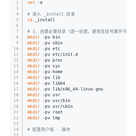
2
set
 -e
3
4
# 进入 _install 目录
5
cd
 _install
6
7
# 1. 创建必要目录（逐一创建，避免花括号展开可能
8
mkdir
 -pv bin
9
mkdir
 -pv sbin
10
mkdir
 -pv etc
11
mkdir
 -pv etc/init.d
12
mkdir
 -pv proc
13
mkdir
 -pv sys
14
mkdir
 -pv home
15
mkdir
 -pv lib
16
mkdir
 -pv lib64
17
mkdir
 -pv lib/x86_64-linux-gnu
18
mkdir
 -pv usr
19
mkdir
 -pv usr/bin
20
mkdir
 -pv usr/sbin
21
mkdir
 -pv root
22
mkdir
 -pv tmp
23
24
# 配置用户组 - 操作
25