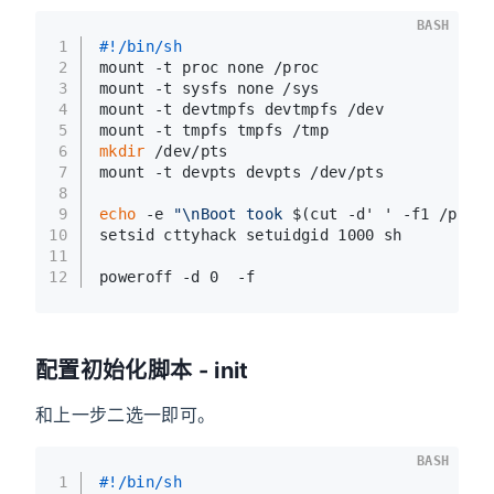
BASH
1
#!/bin/sh
2
mount -t proc none /proc
3
mount -t sysfs none /sys
4
mount -t devtmpfs devtmpfs /dev
5
mount -t tmpfs tmpfs /tmp
6
mkdir
 /dev/pts
7
mount -t devpts devpts /dev/pts
8
9
echo
 -e 
"\nBoot took 
$(cut -d' ' -f1 /proc/
10
setsid cttyhack setuidgid 1000 sh
11
12
poweroff -d 0  -f
配置初始化脚本 - init
和上一步二选一即可。
BASH
1
#!/bin/sh