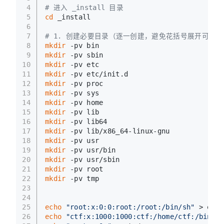
4
# 进入 _install 目录
5
cd
 _install
6
7
# 1. 创建必要目录（逐一创建，避免花括号展开可能
8
mkdir
 -pv bin
9
mkdir
 -pv sbin
10
mkdir
 -pv etc
11
mkdir
 -pv etc/init.d
12
mkdir
 -pv proc
13
mkdir
 -pv sys
14
mkdir
 -pv home
15
mkdir
 -pv lib
16
mkdir
 -pv lib64
17
mkdir
 -pv lib/x86_64-linux-gnu
18
mkdir
 -pv usr
19
mkdir
 -pv usr/bin
20
mkdir
 -pv usr/sbin
21
mkdir
 -pv root
22
mkdir
 -pv tmp
23
24
25
echo
"root:x:0:0:root:/root:/bin/sh"
 > etc/
26
echo
"ctf:x:1000:1000:ctf:/home/ctf:/bin/sh