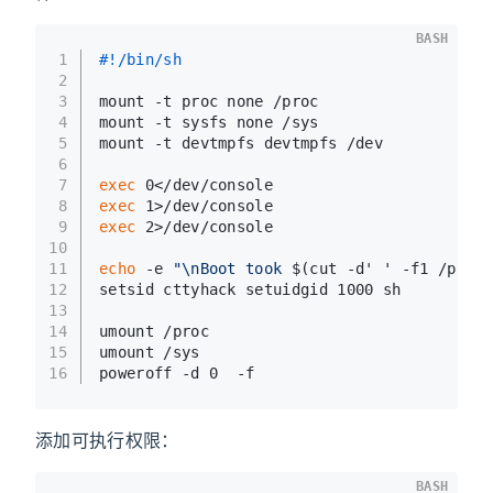
BASH
1
#!/bin/sh
2
3
mount -t proc none /proc
4
mount -t sysfs none /sys
5
mount -t devtmpfs devtmpfs /dev
6
7
exec
 0</dev/console
8
exec
 1>/dev/console
9
exec
 2>/dev/console
10
11
echo
 -e 
"\nBoot took 
$(cut -d' ' -f1 /proc/
12
setsid cttyhack setuidgid 1000 sh
13
14
umount /proc
15
umount /sys
16
poweroff -d 0  -f
添加可执行权限：
BASH