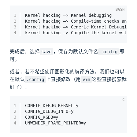
BASH
1
Kernel hacking —> Kernel debugging
2
Kernel hacking —> Compile-time checks and c
3
Kernel hacking —> Generic Kernel Debugging 
4
kernel hacking —> Compile the kernel with f
完成后，选择
，保存为默认文件名
即
save
.config
可。
或者，若不希望使用图形化的编译方法，我们也可以
在默认
上直接修改（用
这些直接搜索就
.config
vim
好了）：
C
1
CONFIG_DEBUG_KERNEL=y
2
CONFIG_DEBUG_INFO=y
3
CONFIG_KGDB=y
4
UNWINDER_FRAME_POINTER=y