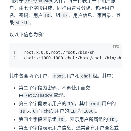
而对于
文件，每一行表示一个用户账
/etc/passwd
户，由七个字段组成，同样由冒号分隔，包括用户
名、密码、用户
、组
、用户信息、家目录、登
ID
ID
录
。
shell
以以下信息为例：
TEX
1
root:x:0:0:root:/root:/bin/sh
2
chal:x:1000:1000:chal:/home/chal:/bin/sh
其中包含两个用户，
用户和
组。其中：
root
chal
第二个字段为密码，不再使用而交
由
管理。
/etc/shadow
第三个字段表示用户的
，其中
用户的
ID
root
为
而
用户的
为
。
ID
0
chal
ID
1000
第四个字段表示组
，表示用户所属组的
。
ID
ID
第五个字段表示用户信息，通常含有用户全名或