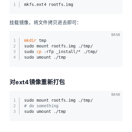
1
mkfs.ext4 rootfs.img 
挂载镜像，将文件拷贝进去即可：
BASH
1
mkdir
 tmp
2
sudo mount rootfs.img ./tmp/
3
sudo 
cp
 -rfp _install/* ./tmp/
4
sudo umount ./tmp
对ext4镜像重新打包
BASH
1
sudo mount rootfs.img ./tmp/
2
# do something
3
sudo umount ./tmp